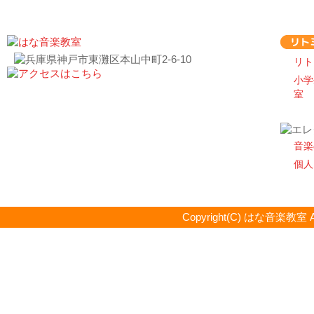
リト
小学
室
音楽
個人
Copyright(C) はな音楽教室 All R