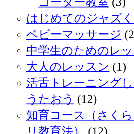
コーダー教室
(3)
はじめてのジャズく
ベビーマッサージ
(2
中学生のためのレッ
大人のレッスン
(1)
活舌トレーニングし
うたおう
(12)
知育コース（さくら
リ教育法）
(12)