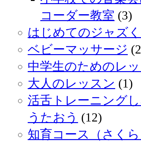
コーダー教室
(3)
はじめてのジャズく
ベビーマッサージ
(2
中学生のためのレッ
大人のレッスン
(1)
活舌トレーニングし
うたおう
(12)
知育コース（さくら