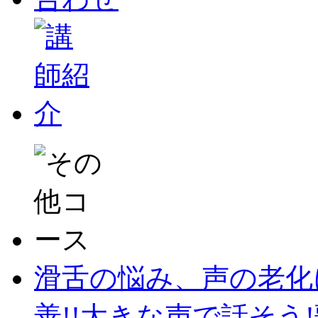
滑舌の悩み、声の老化
善!!大きな声で話そう!歌