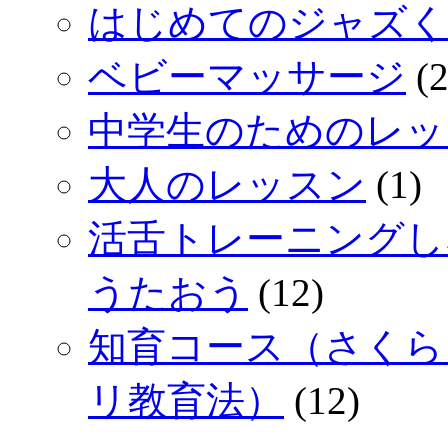
はじめてのジャズく
ベビーマッサージ
(2
中学生のためのレッ
大人のレッスン
(1)
活舌トレーニングし
うたおう
(12)
知育コース（さくら
リ教育法）
(12)