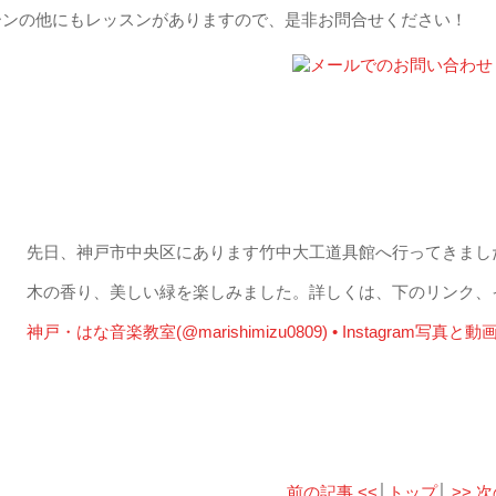
ーンの他にもレッスンがありますので、是非お問合せください！
竹中大工道具館へ｜2023/11/10
先日、神戸市中央区にあります竹中大工道具館へ行ってきまし
木の香り、美しい緑を楽しみました。詳しくは、下のリンク、
神戸・はな音楽教室(@marishimizu0809) • Instagram
写真と動
前の記事 <<
│
トップ
│
>> 