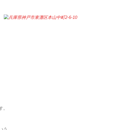
す。
いう