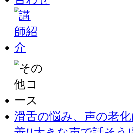
滑舌の悩み、声の老化
善!!大きな声で話そう!歌