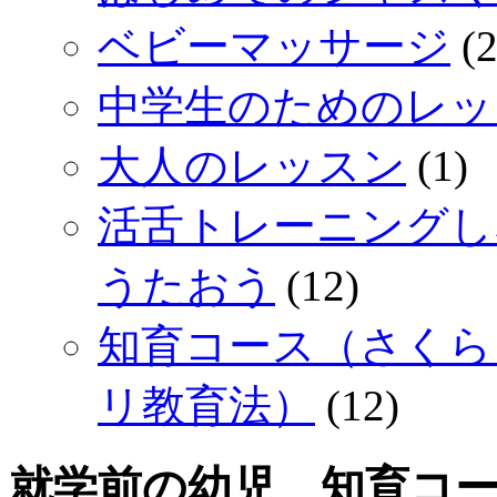
ベビーマッサージ
(2
中学生のためのレッ
大人のレッスン
(1)
活舌トレーニングし
うたおう
(12)
知育コース（さくら
リ教育法）
(12)
就学前の幼児、知育コースに