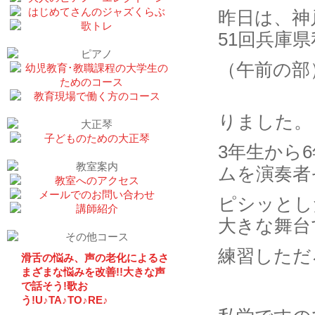
昨日は、神
51回兵庫
（午前の部
りました。
3年生から
ムを演奏者
ピシッとし
大きな舞台
練習しただ
滑舌の悩み、声の老化によるさ
まざまな悩みを改善!!大きな声
で話そう!歌お
う!U♪TA♪TO♪RE♪