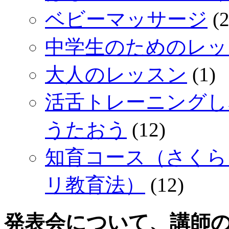
ベビーマッサージ
(2
中学生のためのレッ
大人のレッスン
(1)
活舌トレーニングし
うたおう
(12)
知育コース（さくら
リ教育法）
(12)
発表会について、講師の立場