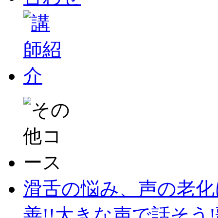
滑舌の悩み、声の老化
善!!大きな声で話そう!歌