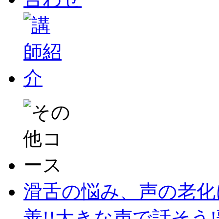
滑舌の悩み、声の老化
善!!大きな声で話そう!歌