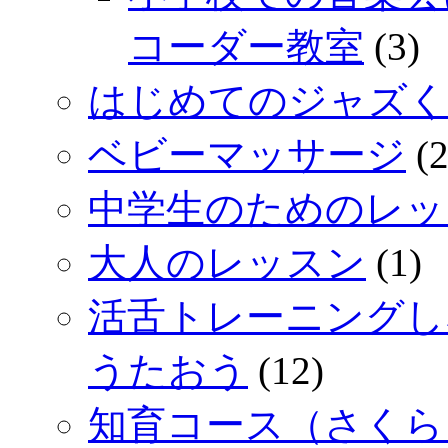
コーダー教室
(3)
はじめてのジャズく
ベビーマッサージ
(2
中学生のためのレッ
大人のレッスン
(1)
活舌トレーニングし
うたおう
(12)
知育コース（さくら