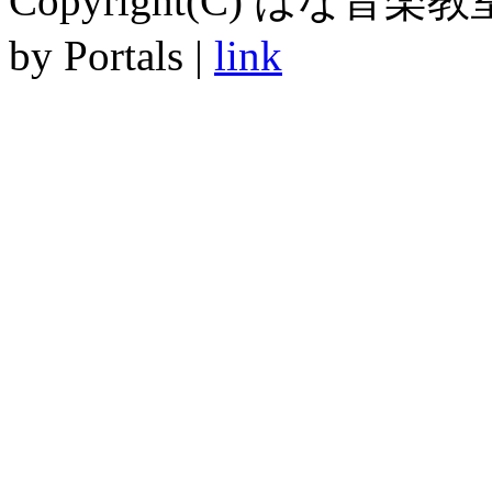
Copyright(C) はな音楽教室 Al
by Portals |
link