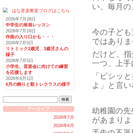
い、毎月の
2026年7月28日
中学生の単発レッスン
今の子ども
2026年7月18日
作曲の入り口かも・・・
ではありま
2026年7月5日
リトミック2歳児、3歳児さんの
だけど、指
様子
2026年7月5日
一つ、上手
小学生、音楽会に向けての練習
を応援します
「ピシッと
2026年6月1日
よ」と言い
6月の飾りと歌トレクラスの様子
検
索:
アーカイブ
幼稚園の先
2026年7月
があまりよ
2026年6月
手先の不器