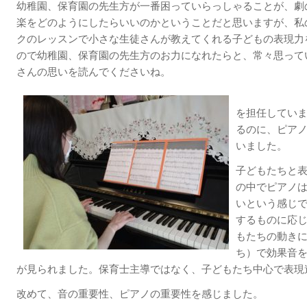
幼稚園、保育園の先生方が一番困っていらっしゃることが、劇
楽をどのようにしたらいいのかということだと思いますが、私
クのレッスンで小さな生徒さんが教えてくれる子どもの表現力
ので幼稚園、保育園の先生方のお力になれたらと、常々思って
さんの思いを読んでくださいね。
を担任してい
るのに、ピア
いました。
子どもたちと
の中でピアノ
いという感じ
するものに応
もたちの動き
ち）で効果音
が見られました。保育士主導ではなく、子どもたち中心で表現
改めて、音の重要性、ピアノの重要性を感じました。