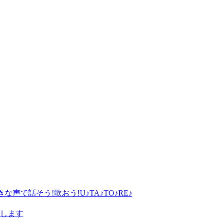
で話そう!歌おう!U♪TA♪TO♪RE♪
します